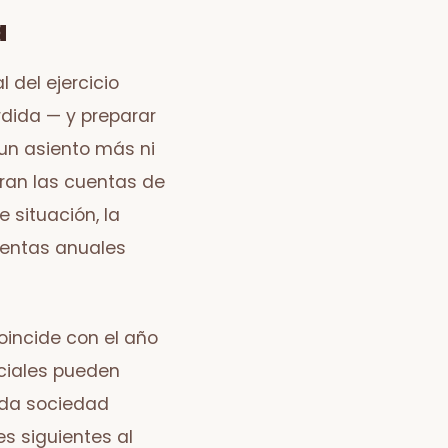
a
l del ejercicio
rdida — y preparar
un asiento más ni
rran las cuentas de
e situación, la
uentas anuales
oincide con el año
ociales pueden
toda sociedad
s siguientes al