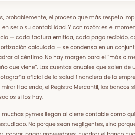
 es, probablemente, el proceso que más respeto imp
n serio su contabilidad. Y con razón: es el momen
rcicio — cada factura emitida, cada pago recibido,
ortización calculada — se condensa en un conju
drar al céntimo. No hay margen para el “más o men
año que viene”. Las cuentas anuales que salen de u
otografía oficial de la salud financiera de la empr
 mirar Hacienda, el Registro Mercantil, los bancos s
socios si los hay.
e muchas pymes llegan al cierre contable como qui
studiado. No porque sean negligentes, sino porque
r, cobrar, pagar proveedores, cuadrar el banco cu