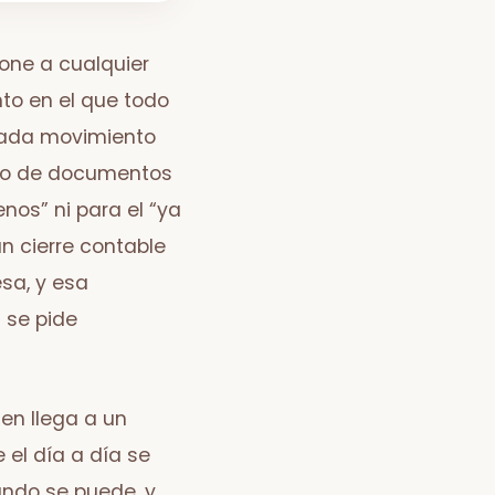
one a cualquier
to en el que todo
 cada movimiento
nto de documentos
os” ni para el “ya
n cierre contable
esa, y esa
i se pide
en llega a un
 el día a día se
ando se puede, y