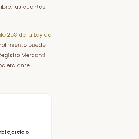
iembre, las cuentas
ulo 253 de la Ley de
umplimiento puede
Registro Mercantil,
nciera ante
el ejercicio