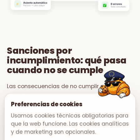
Sanciones por
incumplimiento: qué pasa
cuando no se cumple
Las consecuencias de no cumplir con las
obligaciones contables no son teóricas.
Preferencias de cookies
Existen sanciones concretas, tipificadas en
Usamos cookies técnicas obligatorias para
distintas normativas según el tipo de entidad
que la web funcione. Las cookies analíticas
y la naturaleza del incumplimiento.
y de marketing son opcionales.