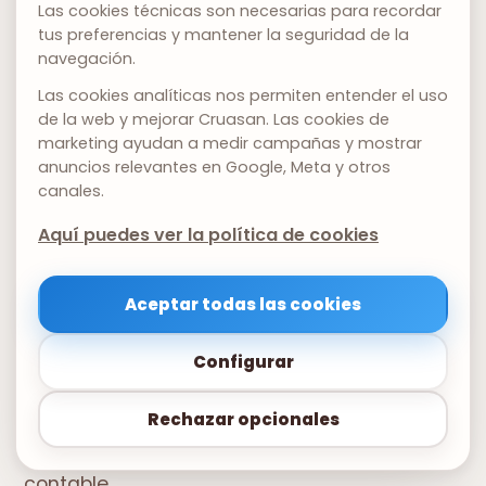
Las cookies técnicas son necesarias para recordar
Para sociedades mercantiles
, las sanciones
tus preferencias y mantener la seguridad de la
principales son las ya mencionadas por falta
navegación.
de depósito de cuentas anuales (artículo 283
Las cookies analíticas nos permiten entender el uso
de la web y mejorar Cruasan. Las cookies de
de la Ley de Sociedades de Capital): multas
marketing ayudan a medir campañas y mostrar
de 1.200 a 60.000 euros, ampliables a 300.000
anuncios relevantes en Google, Meta y otros
canales.
para sociedades con facturación superior a
6 millones. Pero hay más: la falta de
Aquí puedes ver la política de cookies
contabilidad o la contabilidad irregular puede
dar lugar a que los administradores
Aceptar todas las cookies
respondan personalmente de las deudas
Configurar
sociales si la sociedad entra en concurso, al
considerar que se ha generado o agravado
Rechazar opcionales
la insolvencia por la falta de información
contable.