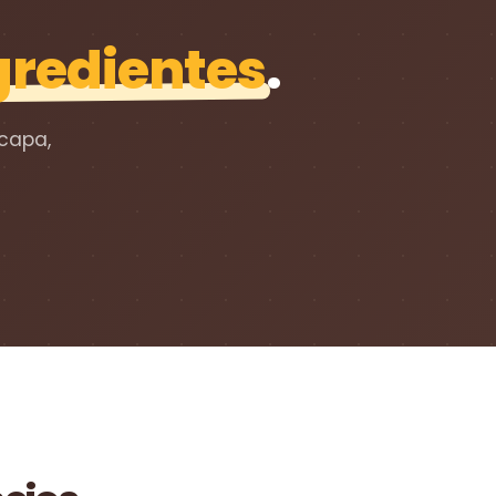
gredientes
.
 capa,