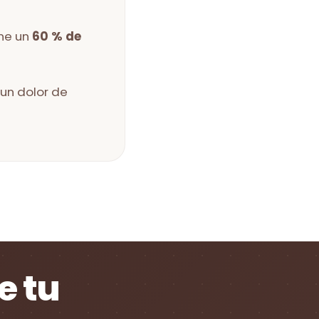
ne un
60 % de
 un dolor de
e tu