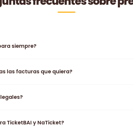
untas frecuentes sobre pr
para siempre?
as las facturas que quiera?
 legales?
ra TicketBAI y NaTicket?