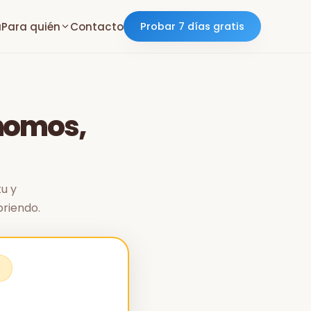
a
Para quién
Contacto
Probar 7 días gratis
nomos,
tu y
briendo.