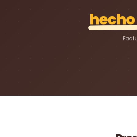
hecho 
Factu