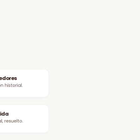
eedores
 historial.
uida
, resuelto.