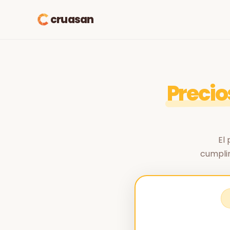
cruasan
Precio
El 
cumplim