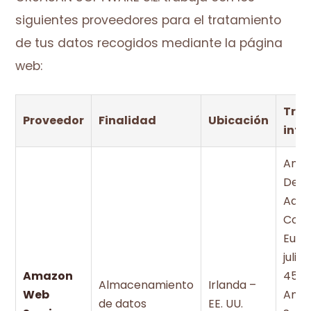
siguientes proveedores para el tratamiento
de tus datos recogidos mediante la página
web:
Tran
Proveedor
Finalidad
Ubicación
inte
Ampa
Deci
Adec
Comi
Euro
julio
Amazon
45 R
Almacenamiento
Irlanda –
Web
Ama
de datos
EE. UU.