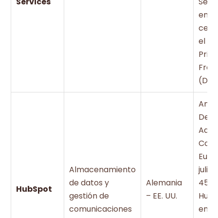
Services
Servi
enti
certi
el EU
Priv
Fra
(DPF
Ampa
Deci
Adec
Comi
Euro
Almacenamiento
julio
de datos y
Alemania
45 R
HubSpot
gestión de
– EE. UU.
HubSp
comunicaciones
enti