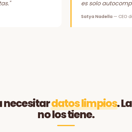
as."
es solo autocompl
Satya Nadella
— CEO d
a necesitar
datos limpios
. 
no los tiene.