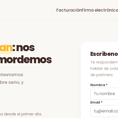
Facturación
Firma electrónic
an
: nos
Escríbeno
o mordemos
Te respondemo
hablar de col
ontestamos
de partners
.
re serio, y
Nombre *
Email *
 desde el primer día.