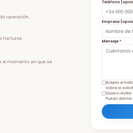
Teléfono (opci
ada operación.
Empresa (opcio
s facturas
Mensaje *
e el momento en que se
Acepto el trat
sobre lo solic
Quiero recibi
Puedo darme 