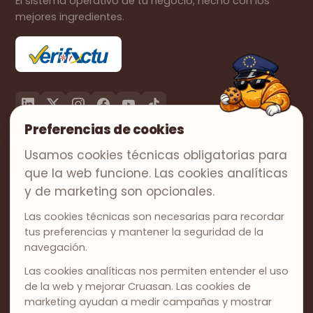
El sistema operativo de tu negocio, hecho con los
mejores ingredientes.
Preferencias de cookies
PRODUCTO
Usamos cookies técnicas obligatorias para
Facturación
que la web funcione. Las cookies analíticas
Precios
y de marketing son opcionales.
SOLUCIONES
Las cookies técnicas son necesarias para recordar
tus preferencias y mantener la seguridad de la
Autónomos
navegación.
Pymes
Las cookies analíticas nos permiten entender el uso
Asesorías
de la web y mejorar Cruasan. Las cookies de
marketing ayudan a medir campañas y mostrar
EMPRESA