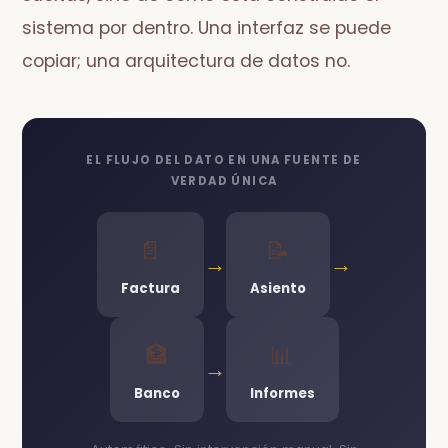
sistema por dentro. Una interfaz se puede
copiar; una arquitectura de datos no.
EL FLUJO DEL DATO EN UNA FUENTE DE
VERDAD ÚNICA
📄
📝
→
→
Factura
Asiento
🏦
📊
→
Banco
Informes